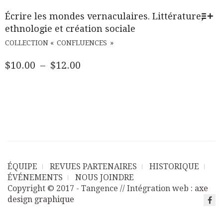
Écrire les mondes vernaculaires. Littérature,
ethnologie et création sociale
CE
COLLECTION « CONFLUENCES »
PRODUIT
A
PLAGE
$
10.00
–
$
12.00
PLUSIEURS
DE
VARIATIONS.
PRIX :
LES
$10.00
OPTIONS
PEUVENT
À
ÊTRE
$12.00
CHOISIES
SUR
LA
ÉQUIPE
REVUES PARTENAIRES
HISTORIQUE
PAGE
ÉVÉNEMENTS
NOUS JOINDRE
DU
Copyright © 2017 - Tangence // Intégration web :
axe
PRODUIT
design graphique