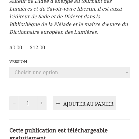
Auteur de L’idée d’énergie au tournant des
Lumières et du Savoir-vivre libertin, il est aussi
l’éditeur de Sade et de Diderot dans la
Bibliothèque de la Pléiade et le maître d’œuvre du
Dictionnaire européen des Lumières.
Plage
$
0.00
–
$
12.00
de
prix :
VERSION
$0.00
à
$12.00
quantité
AJOUTER AU PANIER
de
Sciences
de
la
Cette publication est téléchargeable
nature
gratuitement.