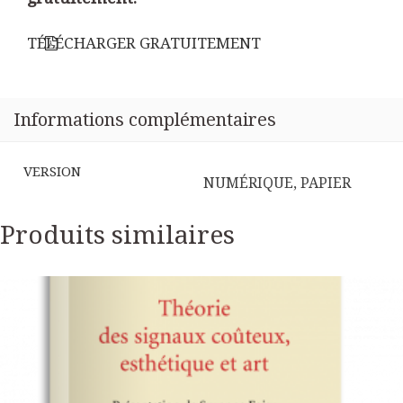
et
connaissance
TÉLÉCHARGER GRATUITEMENT
de
soi
au
siècle
Informations complémentaires
des
Lumières
VERSION
NUMÉRIQUE, PAPIER
Produits similaires