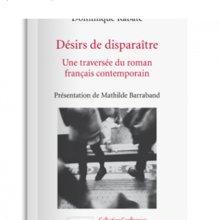
PLUSIEURS
DE
VARIATIONS.
PRIX :
LES
$10.00
OPTIONS
PEUVENT
À
ÊTRE
$12.00
CHOISIES
SUR
LA
PAGE
DU
PRODUIT