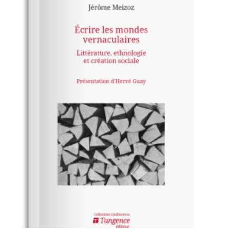
PRIX :
LES
$0.00
OPTIONS
PEUVENT
À
ÊTRE
$12.00
CHOISIES
SUR
LA
PAGE
DU
PRODUIT