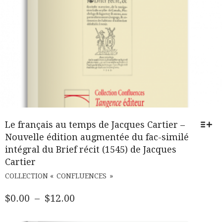
Le français au temps de Jacques Cartier –
Nouvelle édition augmentée du fac-similé
intégral du Brief récit (1545) de Jacques
Cartier
CE
COLLECTION « CONFLUENCES »
PRODUIT
A
PLAGE
$
0.00
–
$
12.00
PLUSIEURS
DE
VARIATIONS.