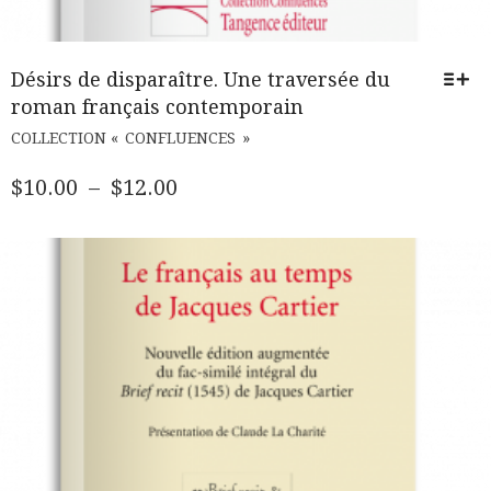
Désirs de disparaître. Une traversée du
roman français contemporain
CE
COLLECTION « CONFLUENCES »
PRODUIT
A
PLAGE
$
10.00
–
$
12.00
PLUSIEURS
DE
VARIATIONS.
PRIX :
LES
$10.00
OPTIONS
PEUVENT
À
ÊTRE
$12.00
CHOISIES
SUR
LA
PAGE
DU
PRODUIT