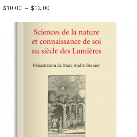
A
PLAGE
$
10.00
–
$
12.00
PLUSIEURS
DE
VARIATIONS.
PRIX :
LES
$10.00
OPTIONS
PEUVENT
À
ÊTRE
$12.00
CHOISIES
SUR
LA
PAGE
DU
PRODUIT