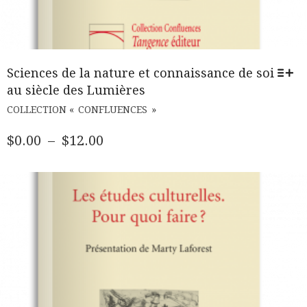
Sciences de la nature et connaissance de soi
au siècle des Lumières
CE
COLLECTION « CONFLUENCES »
PRODUIT
A
PLAGE
$
0.00
–
$
12.00
PLUSIEURS
DE
VARIATIONS.
PRIX :
LES
$0.00
OPTIONS
PEUVENT
À
ÊTRE
$12.00
CHOISIES
SUR
LA
PAGE
DU