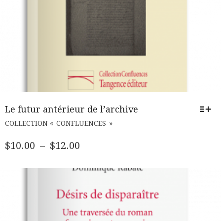
Le futur antérieur de l’archive
CE
COLLECTION « CONFLUENCES »
PRODUIT
A
PLAGE
$
10.00
–
$
12.00
PLUSIEURS
DE
VARIATIONS.
PRIX :
LES
$10.00
OPTIONS
PEUVENT
À
ÊTRE
$12.00
CHOISIES