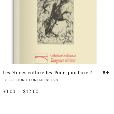
PRODUIT
Les études culturelles. Pour quoi faire ?
CE
COLLECTION « CONFLUENCES »
PRODUIT
A
PLAGE
$
0.00
–
$
12.00
PLUSIEURS
DE
VARIATIONS.
PRIX :
LES
$0.00
OPTIONS