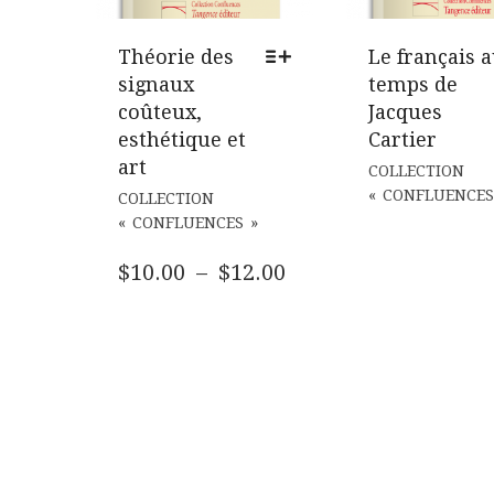
Théorie des
Le français 
signaux
temps de
coûteux,
Jacques
esthétique et
Cartier
art
COLLECTION
CE
« CONFLUENCES
COLLECTION
PRODUIT
« CONFLUENCES »
A
PLUSIEURS
PLAGE
$
10.00
–
$
12.00
VARIATIONS.
DE
LES
PRIX :
OPTIONS
$10.00
PEUVENT
ÊTRE
À
CHOISIES
$12.00
SUR
LA
PAGE