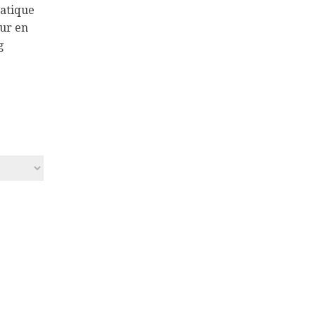
iatique
eur en
g