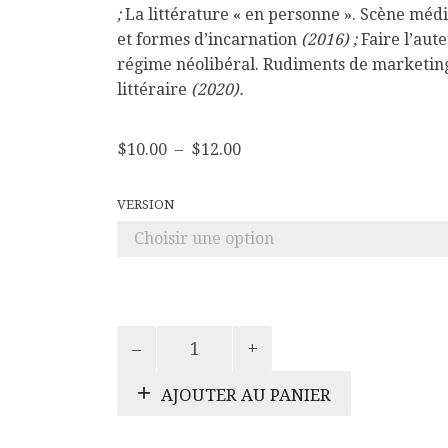
;
La littérature « en personne ». Scène méd
et formes d’incarnation
(2016) ;
Faire l’aut
régime néolibéral. Rudiments de marketin
littéraire
(2020).
Plage
$
10.00
–
$
12.00
de
prix :
$10.00
VERSION
à
$12.00
quantité
de
Écrire
AJOUTER AU PANIER
les
mondes
vernaculaires.