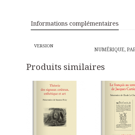
Littérature,
ethnologie
et
Informations complémentaires
création
sociale
VERSION
NUMÉRIQUE, PA
Produits similaires