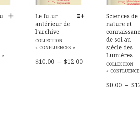
au
Le futur
Sciences de 
antérieur de
nature et
l’archive
connaissan
CE
de soi au
COLLECTION
PRODUIT
siècle des
« CONFLUENCES »
A
Lumières
 »
PLUSIEURS
PLAGE
$
10.00
–
$
12.00
COLLECTION
VARIATIONS.
DE
« CONFLUENCE
LES
PRIX :
OPTIONS
$
0.00
–
$
1
$10.00
PEUVENT
ÊTRE
À
CHOISIES
$12.00
SUR
LA
PAGE
DU
PRODUIT