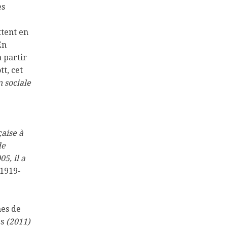
es
ttent en
En
 partir
tt, cet
n sociale
aise à
de
5, il a
1919-
nes de
és
(2011)