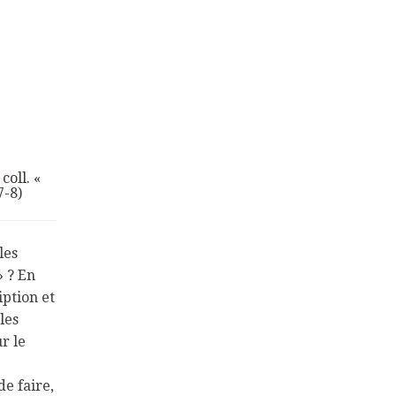
coll. «
7-8)
les
» ? En
iption et
les
r le
de faire,