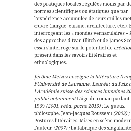
des pratiques locales régulées moins par d
normes scientifiques ou étatiques que par
l’expérience accumulée de ceux qui les me
œuvre (langue, cuisine, architecture, etc.). 
interrogeant les « mondes vernaculaires » à
des approches d’Ivan Illitch et de James Sco
essai s’interroge sur le potentiel de
créatio
présent dans les savoirs littéraires et
ethnologiques.
Jérôme Meizoz enseigne la littérature franç
l’Université de Lausanne. Lauréat du Prix 
l’Académie suisse des sciences humaines 200
publié notamment
L’âge du roman parlant 
1939
(2001, rééd. poche 2015) ;
Le gueux
philosophe. Jean-Jacques Rousseau
(2003) ;
Postures littéraires. Mises en scène moder
l’auteur
(2007) ;
La fabrique des singularit