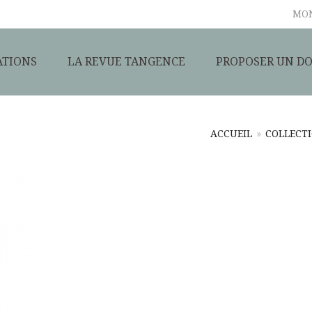
MO
ATIONS
LA REVUE TANGENCE
PROPOSER UN DO
ACCUEIL
»
COLLECTI