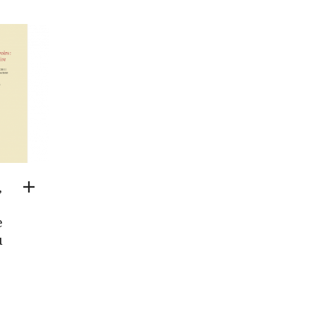
,
e
u