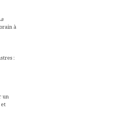
La
orain à
stres :
r un
 et