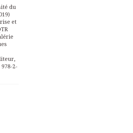
sité du
019)
rise et
QTR
lérie
ues
iteur,
 978-2-