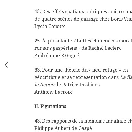
15.
Des effets spatiaux oniriques : micro-an
de quatre scènes de
passage
chez Boris Via
Lydia Couette
25.
À qui la faute ? Luttes et menaces dans l
romans gaspésiens » de Rachel Leclerc
Andréanne R.Gagné
33.
Pour une théorie du « lieu-refuge » en
géocritique et sa représentation dans
La fi
la fiction
de Patrice Desbiens
Anthony Lacroix
II. Figurations
43.
Des rapports de la mémoire familiale c
Philippe Aubert de Gaspé