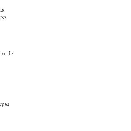
la
Pen
ire de
types