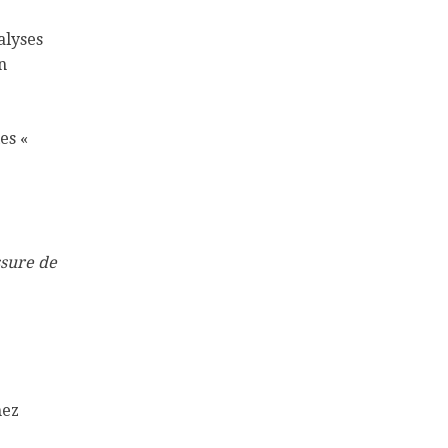
alyses
n
es «
ssure de
hez