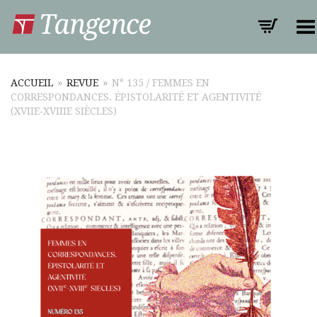
Toggle Menu
ACCUEIL
»
REVUE
»
N° 135 / FEMMES EN
CORRESPONDANCES. ÉPISTOLARITÉ ET AGENTIVITÉ
(XVIIE‑XVIIIE SIÈCLES)