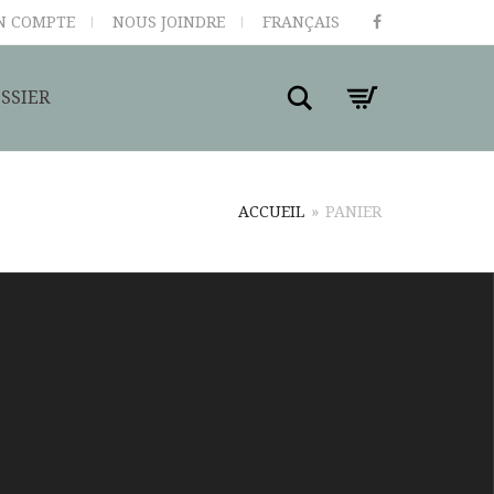
N COMPTE
NOUS JOINDRE
FRANÇAIS
Search
SSIER
ACCUEIL
»
PANIER